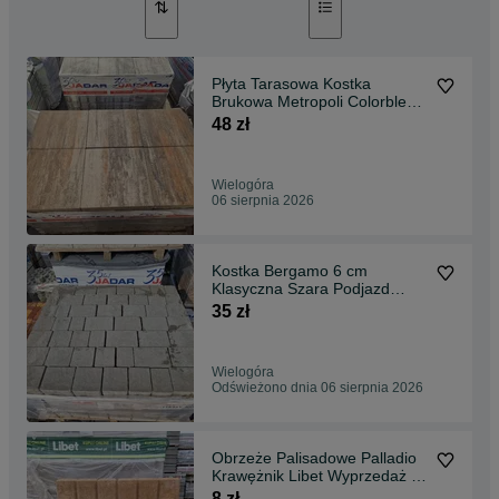
Płyta Tarasowa Kostka
Brukowa Metropoli Colorblend
40x40x8 cm Okazja
48 zł
Wielogóra
06 sierpnia 2026
Kostka Bergamo 6 cm
Klasyczna Szara Podjazd
Jadar Okazja
35 zł
Wielogóra
Odświeżono dnia 06 sierpnia 2026
Obrzeże Palisadowe Palladio
Krawężnik Libet Wyprzedaż II
gatunek
8 zł