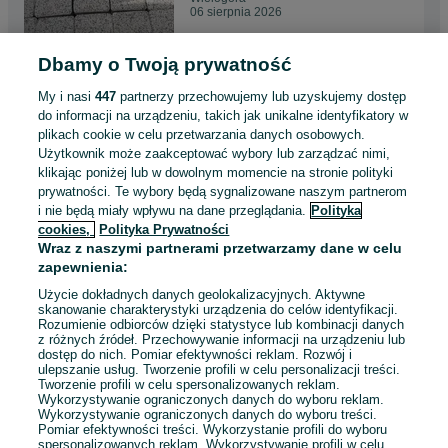
06 sierpnia 2026
Dbamy o Twoją prywatność
Kostka Brukowa Savona
Klasyczna Szara 6 cm Trapez
My i nasi
447
partnerzy przechowujemy lub uzyskujemy dostęp
Podjazd II gatunek
34 zł
do informacji na urządzeniu, takich jak unikalne identyfikatory w
plikach cookie w celu przetwarzania danych osobowych.
Użytkownik może zaakceptować wybory lub zarządzać nimi,
Wielogóra
klikając poniżej lub w dowolnym momencie na stronie polityki
06 sierpnia 2026
prywatności. Te wybory będą sygnalizowane naszym partnerom
i nie będą miały wpływu na dane przeglądania.
Polityka
cookies,
Polityka Prywatności
Kostka Brukowa Savona 6 cm
Wraz z naszymi partnerami przetwarzamy dane w celu
Lux Kasztan Granit Natural
zapewnienia:
Jadar Promocja !
36 zł
Użycie dokładnych danych geolokalizacyjnych. Aktywne
skanowanie charakterystyki urządzenia do celów identyfikacji.
Rozumienie odbiorców dzięki statystyce lub kombinacji danych
Wielogóra
z różnych źródeł. Przechowywanie informacji na urządzeniu lub
06 sierpnia 2026
dostęp do nich. Pomiar efektywności reklam. Rozwój i
ulepszanie usług. Tworzenie profili w celu personalizacji treści.
Tworzenie profili w celu spersonalizowanych reklam.
Wykorzystywanie ograniczonych danych do wyboru reklam.
Wykorzystywanie ograniczonych danych do wyboru treści.
Pomiar efektywności treści. Wykorzystanie profili do wyboru
1
2
3
...
11
spersonalizowanych reklam. Wykorzystywanie profili w celu