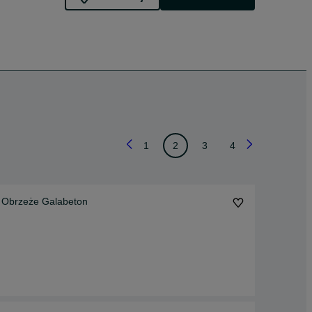
1
2
3
4
 Obrzeże Galabeton