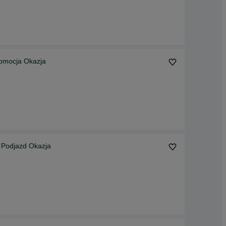
Płyta Tarasowa Wet Cast Calcario 40x40 Argento Promocja Okazja
 Podjazd Okazja