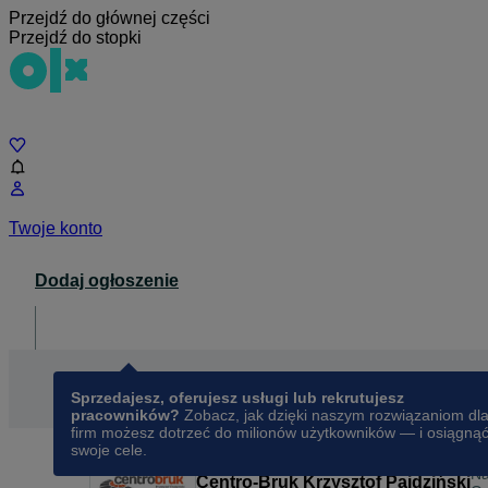
Przejdź do głównej części
Przejdź do stopki
Czat
Twoje konto
Dodaj ogłoszenie
Dla biznesu
opens in a new tab
Sprzedajesz, oferujesz usługi lub rekrutujesz
pracowników?
Zobacz, jak dzięki naszym rozwiązaniom dl
firm możesz dotrzeć do milionów użytkowników — i osiągną
swoje cele.
N
Centro-Bruk Krzysztof Pajdziński