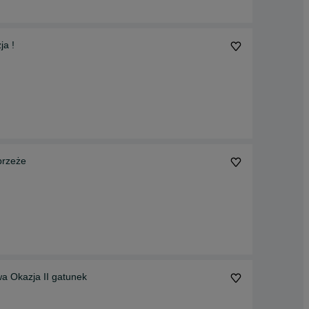
ja !
brzeże
a Okazja II gatunek