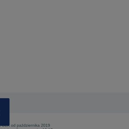
a
ć
a OLX od
października 2019